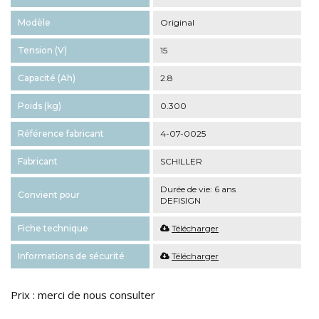
Modèle
Original
Tension (V)
15
Capacité (Ah)
2.8
Poids (kg)
0.300
Référence fabricant
4-07-0025
Fabricant
SCHILLER
Durée de vie: 6 ans
Convient pour
DEFISIGN
Fiche technique
Télécharger
Informations de sécurité
Télécharger
Prix : merci de nous consulter