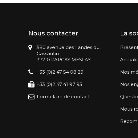
Nous contacter
La so
580 avenue des Landes du
Présent
Cassantin
37210 PARCAY MESLAY
Actuali
+33 (0)2 47 54 08 29
Nos mé
+33 (0)2 47 41 97 95
Nos en
Formulaire de contact
Questio
Nous re
Recomma