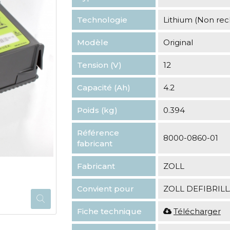
Technologie
Lithium (Non re
Modèle
Original
Tension (V)
12
Capacité (Ah)
4.2
Poids (kg)
0.394
Référence
8000-0860-01
fabricant
Fabricant
ZOLL
Convient pour
ZOLL DEFIBRIL
Fiche technique
Télécharger