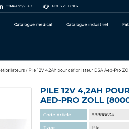
COMPANY/VLAD
NOUS REJOINDRE
Catalogue médical
Catalogue industriel
Fab
éfibrillateurs
/
Pile 12V 4,2Ah pour défibrillateur DSA Aed-Pro 
PILE 12V 4,2AH POU
AED-PRO ZOLL (8000
Code Article
88888634
Type
Pile