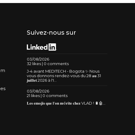
Suivez-nous sur
03/08/2026
32 likes | 0 comments
um
J-4 avant MEDITECH - Bogota ✨ Nous
vous donnons rendez-vous du 28 𝐚𝐮 31
𝐣𝐮𝐢𝐥𝐥𝐞𝐭 2026 à l'I...
les
03/08/2026
21 likes | 0 comments
𝐋𝐞𝐬 𝐞𝐦𝐨𝐣𝐢𝐬 𝐪𝐮𝐞 𝐥'𝐨𝐧 𝐦é𝐫𝐢𝐭𝐞 𝐜𝐡𝐞𝐳 VLAD ! 🔋🤖...