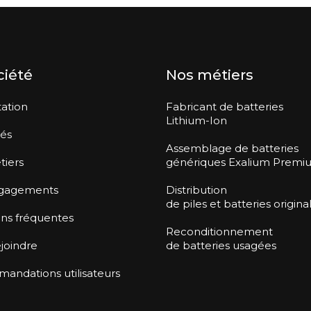
ciété
Nos métiers
ation
Fabricant de batteries
Lithium-Ion
tés
Assemblage de batteries
tiers
génériques Exalium Premi
gagements
Distribution
de piles et batteries origina
ns fréquentes
Reconditionnement
joindre
de batteries usagées
ndations utilisateurs