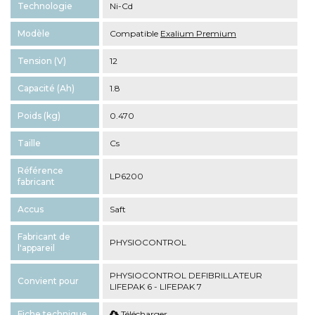
Technologie
Ni-Cd
Modèle
Compatible
Exalium Premium
Tension (V)
12
Capacité (Ah)
1.8
Poids (kg)
0.470
Taille
Cs
Référence
LP6200
fabricant
Accus
Saft
Fabricant de
PHYSIOCONTROL
l'appareil
PHYSIOCONTROL DEFIBRILLATEUR
Convient pour
LIFEPAK 6 - LIFEPAK 7
Fiche technique
Télécharger