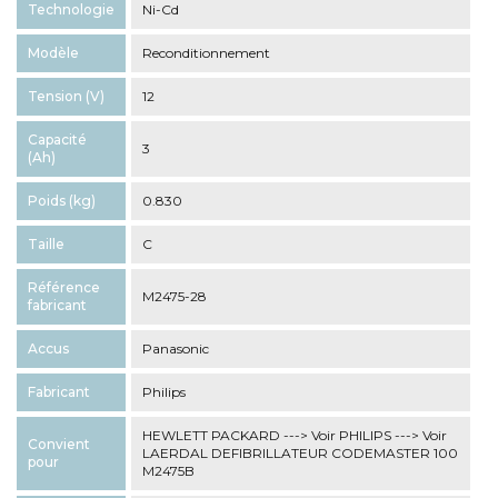
Technologie
Ni-Cd
Modèle
Reconditionnement
Tension (V)
12
Capacité
3
(Ah)
Poids (kg)
0.830
Taille
C
Référence
M2475-28
fabricant
Accus
Panasonic
Fabricant
Philips
HEWLETT PACKARD ---> Voir PHILIPS ---> Voir
Convient
LAERDAL DEFIBRILLATEUR CODEMASTER 100
pour
M2475B