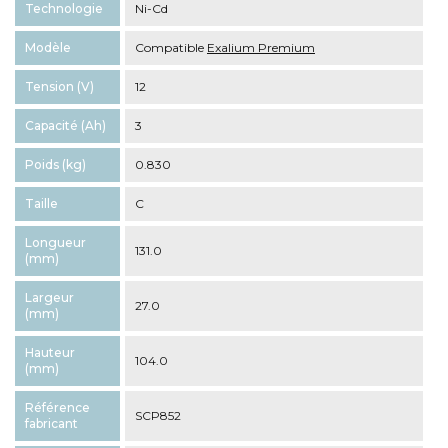
Technologie
Ni-Cd
Modèle
Compatible
Exalium Premium
Tension (V)
12
Capacité (Ah)
3
Poids (kg)
0.830
Taille
C
Longueur
131.0
(mm)
Largeur
27.0
(mm)
Hauteur
104.0
(mm)
Référence
SCP852
fabricant