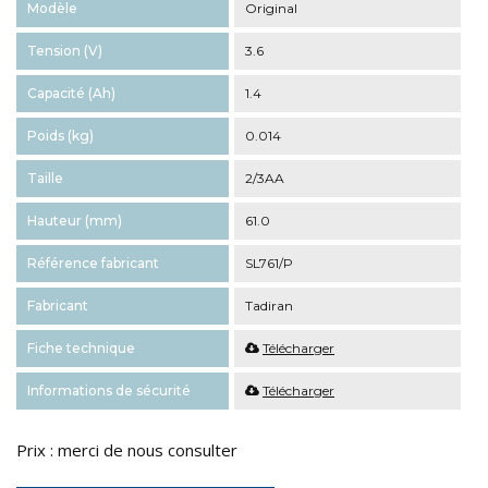
Modèle
Original
Tension (V)
3.6
Capacité (Ah)
1.4
Poids (kg)
0.014
Taille
2/3AA
Hauteur (mm)
61.0
Référence fabricant
SL761/P
Fabricant
Tadiran
Fiche technique
Télécharger
Informations de sécurité
Télécharger
Prix : merci de nous consulter