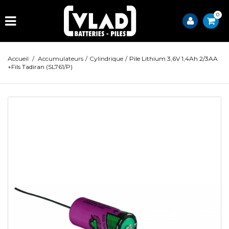
0
Accueil
/
Accumulateurs
/
Cylindrique
/
Pile Lithium 3,6V 1,4Ah 2/3AA
+Fils Tadiran (SL761/P)