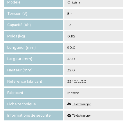
Modèle
Original
Tension (V)
8.4
Capacité (Ah)
1.3
Poids (kg)
0.115
Longueur (mm)
90.0
Largeur (mm)
45.0
Hauteur (mm)
32.0
Référence fabricant
2240/LI/2C
Fabricant
Mascot
Fiche technique
Télécharger
Informations de sécurité
Télécharger