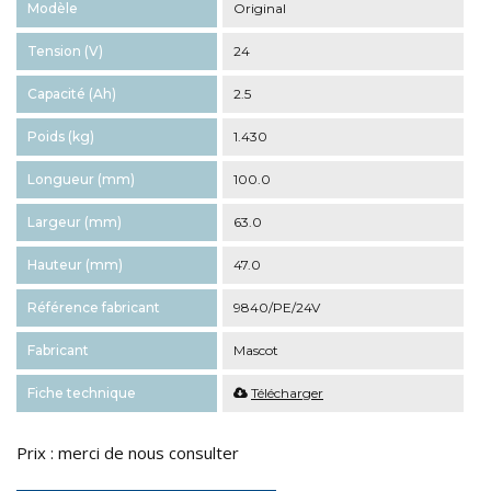
Modèle
Original
Tension (V)
24
Capacité (Ah)
2.5
Poids (kg)
1.430
Longueur (mm)
100.0
Largeur (mm)
63.0
Hauteur (mm)
47.0
Référence fabricant
9840/PE/24V
Fabricant
Mascot
Fiche technique
Télécharger
Prix : merci de nous consulter