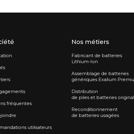
ciété
Nos métiers
ation
Fabricant de batteries
Lithium-Ion
tés
Assemblage de batteries
tiers
génériques Exalium Premi
gagements
Distribution
de piles et batteries origina
ns fréquentes
Reconditionnement
joindre
de batteries usagées
ndations utilisateurs