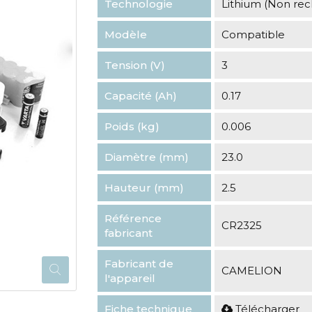
Technologie
Lithium (Non re
Modèle
Compatible
Tension (V)
3
Capacité (Ah)
0.17
Poids (kg)
0.006
Diamètre (mm)
23.0
Hauteur (mm)
2.5
Référence
CR2325
fabricant
Fabricant de
CAMELION
l'appareil
Fiche technique
Télécharger