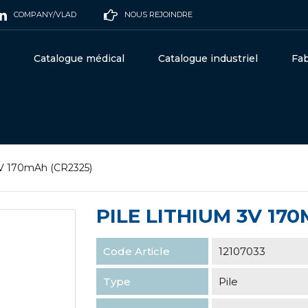
COMPANY/VLAD
NOUS REJOINDRE
Catalogue médical
Catalogue industriel
Fab
3V 170mAh (CR2325)
PILE LITHIUM 3V 170
Code Article
12107033
Type
Pile