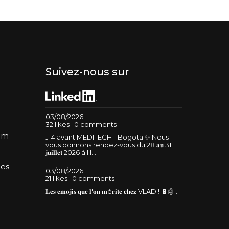
Suivez-nous sur
03/08/2026
32 likes | 0 comments
um
J-4 avant MEDITECH - Bogota ✨ Nous
vous donnons rendez-vous du 28 𝐚𝐮 31
𝐣𝐮𝐢𝐥𝐥𝐞𝐭 2026 à l'I...
les
03/08/2026
21 likes | 0 comments
𝐋𝐞𝐬 𝐞𝐦𝐨𝐣𝐢𝐬 𝐪𝐮𝐞 𝐥'𝐨𝐧 𝐦é𝐫𝐢𝐭𝐞 𝐜𝐡𝐞𝐳 VLAD ! 🔋🤖...