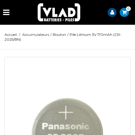
0
Accueil
/
Accumulateurs
/
Bouton
/
Pile Lithium 3V 170mAh (CR-
2025/BN)