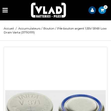
0
Accueil
/
Accumulateurs
/
Bouton
/
Pile bouton argent 1,55V SR69 Low
Drain Varta (371101111)