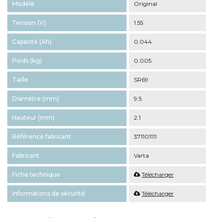
Modèle
Original
Tension (V)
1.55
Capacité (Ah)
0.044
Poids (kg)
0.005
Taille
SR69
Diamètre (mm)
9.5
Hauteur (mm)
2.1
Référence fabricant
371101111
Fabricant
Varta
Fiche technique
Télécharger
Informations de sécurité
Télécharger