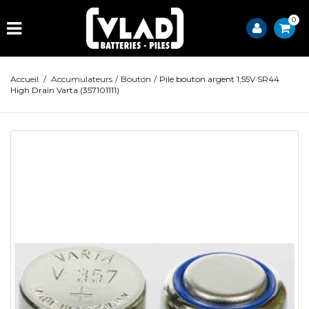
0
Accueil
/
Accumulateurs
/
Bouton
/
Pile bouton argent 1,55V SR44
High Drain Varta (357101111)