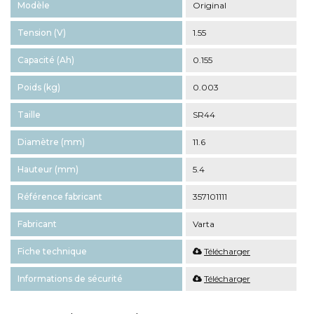
Modèle
Original
Tension (V)
1.55
Capacité (Ah)
0.155
Poids (kg)
0.003
Taille
SR44
Diamètre (mm)
11.6
Hauteur (mm)
5.4
Référence fabricant
357101111
Fabricant
Varta
Fiche technique
Télécharger
Informations de sécurité
Télécharger