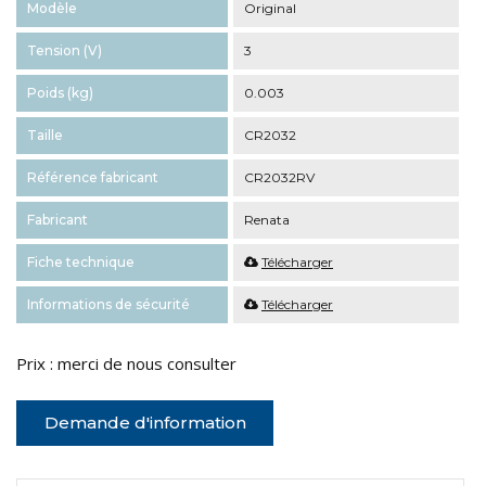
Modèle
Original
Tension (V)
3
Poids (kg)
0.003
Taille
CR2032
Référence fabricant
CR2032RV
Fabricant
Renata
Fiche technique
Télécharger
Informations de sécurité
Télécharger
Prix : merci de nous consulter
Demande d'information