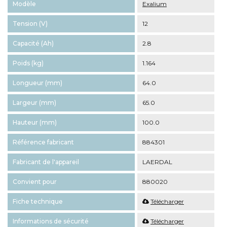
Modèle
Exalium
Tension (V)
12
Capacité (Ah)
2.8
Poids (kg)
1.164
Longueur (mm)
64.0
Largeur (mm)
65.0
Hauteur (mm)
100.0
Référence fabricant
884301
Fabricant de l'appareil
LAERDAL
Convient pour
880020
Fiche technique
Télécharger
Informations de sécurité
Télécharger