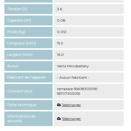
Tension (V)
3.6
Capacité (Ah)
0.08
Poids (kg)
0.012
Longueur (mm)
19.9
Largeur (mm)
16.0
Accus
Varta Microbattery
Fabricant de l'appareil
- Aucun fabricant -
remplace 55608303059;
Convient pour
55707303059
Fiche technique
Télécharger
Informations de
Télécharger
sécurité