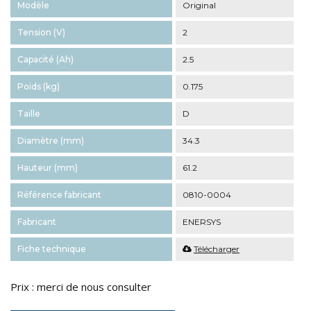
Modèle
Original
Tension (V)
2
Capacité (Ah)
2.5
Poids (kg)
0.175
Taille
D
Diamètre (mm)
34.3
Hauteur (mm)
61.2
Référence fabricant
0810-0004
Fabricant
ENERSYS
Fiche technique
Télécharger
Prix : merci de nous consulter