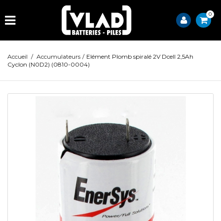
0
Accueil
/
Accumulateurs
/
Elément Plomb spiralé 2V Dcell 2,5Ah
Cyclon (N0D2) (0810-0004)