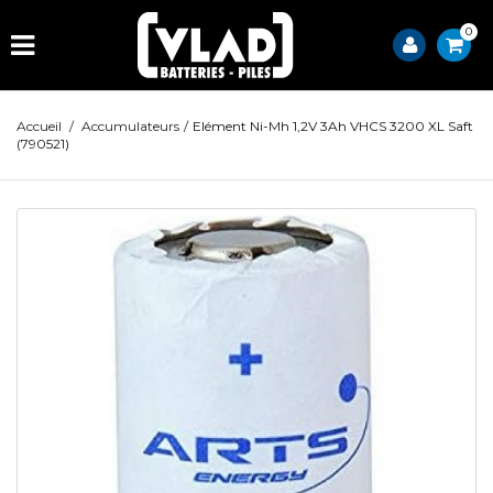
0
Accueil
/
Accumulateurs
/
Elément Ni-Mh 1,2V 3Ah VHCS 3200 XL Saft
(790521)