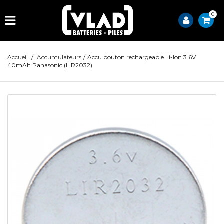
0
Accueil
/
Accumulateurs
/
Accu bouton rechargeable Li-Ion 3.6V
40mAh Panasonic (LIR2032)