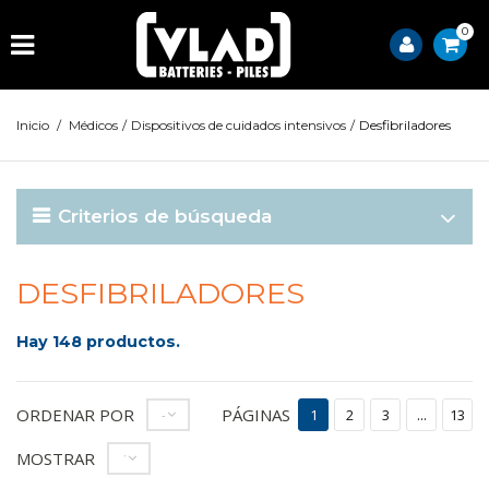
0
Inicio
/
Médicos
/
Dispositivos de cuidados intensivos
/
Desfibriladores
Criterios de búsqueda
DESFIBRILADORES
Hay 148 productos.
ORDENAR POR
PÁGINAS
--
1
2
3
...
13
MOSTRAR
12