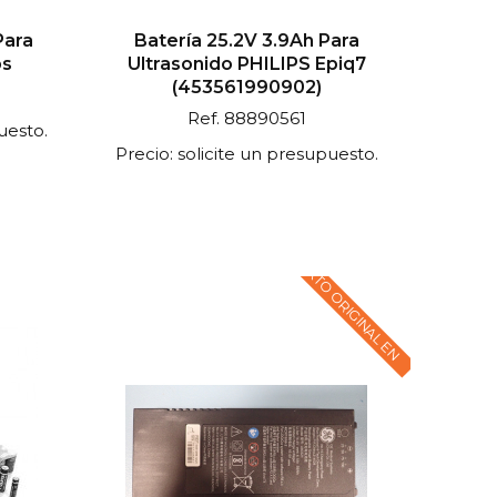
Para
Batería 25.2V 3.9Ah Para
ps
Ultrasonido PHILIPS Epiq7
(453561990902)
Ref. 88890561
uesto.
Precio: solicite un presupuesto.
TEXTO ORIGINAL EN