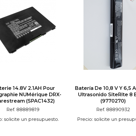
terie 14.8V 2.1AH Pour
Batería De 10,8 V Y 6,5 
graphie NUMérique DRX-
Ultrasonido SiteRite 8
arestream (SPAC1432)
(9770270)
Ref. 88889819
Ref. 88890932
o: solicite un presupuesto.
Precio: solicite un presup