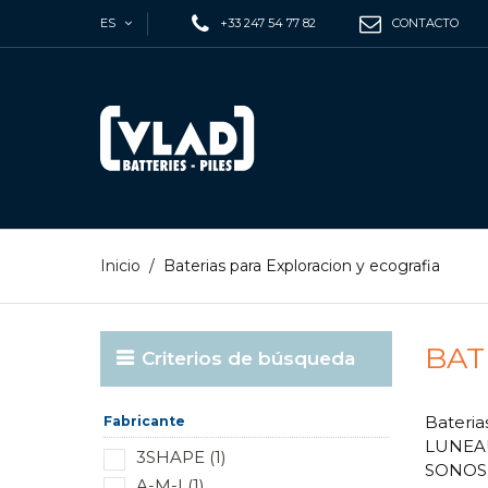
ES
+33 247 54 77 82
CONTACTO
Inicio
/
Baterias para Exploracion y ecografia
BAT
Criterios de búsqueda
Bateri
Fabricante
LUNEAU
3SHAPE (1)
SONOSIT
A-M-I (1)