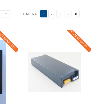
PÁGINAS
1
2
3
...
8
 ORIGINAL EN
TEXTO ORIGINAL EN