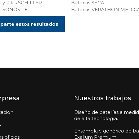
s y Pilas SCHILLER
Baterias SECA
as SONOSITE
Baterias VERATHON MEDIC
arte estos resultados
mpresa
Nuestros trabajos
tación
Diseño de baterías a medi
de alta tecnología.
s
Ensamblaje genérico de ba
s oficios
Exalium Premium