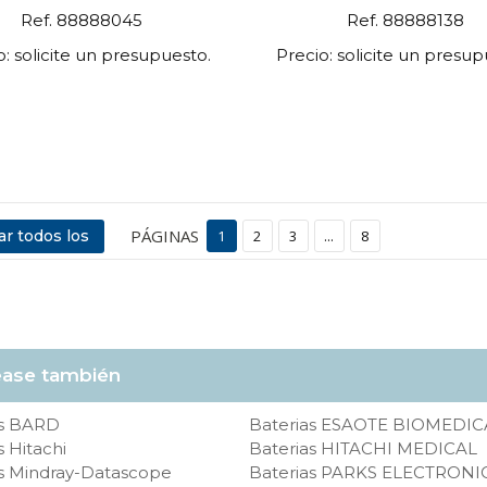
Ref. 88888045
Ref. 88888138
o: solicite un presupuesto.
Precio: solicite un presup
PÁGINAS
r todos los
1
2
3
...
8
ase también
as BARD
Baterias ESAOTE BIOMEDIC
s Hitachi
Baterias HITACHI MEDICAL
s Mindray-Datascope
Baterias PARKS ELECTRONI