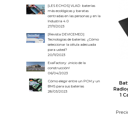
[LES ECHOS] VLAD: baterías
más ecológicas y baratas
centradas en las personas y en la
Industria 4.0
27/11/2023
[Revista DEVICEMED]
Tecnologías de baterías: ¿Cómo
seleccionar la célula adecuada
para usted?
20/11/2023
ExaFactory: ¡inicio de la
construcción!
06/04/2023
Cómo elegir entre un PCM y un
Bat
BMS para sus baterías
Radio
28/03/2023
1 C
Preci