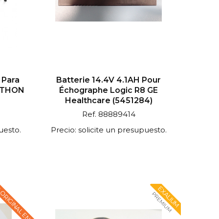
 Para
Batterie 14.4V 4.1AH Pour
RATHON
Échographe Logic R8 GE
Healthcare (5451284)
Ref. 88889414
uesto.
Precio: solicite un presupuesto.
 ORIGINAL EN
EXALIUM
PREMIUM