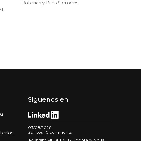
Baterias y Pilas Siemens
AL
Siguenos en
da
03/08/2026
32 likes | 0 comments
terías
J-4 avant MEDITECH - Bogota ✨ Nous