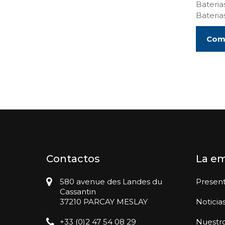
Bateria
Bateri
Comp
Contactos
La e
580 avenue des Landes du
Presen
Cassantin
37210 PARCAY MESLAY
Noticia
+33 (0)2 47 54 08 29
Nuestro