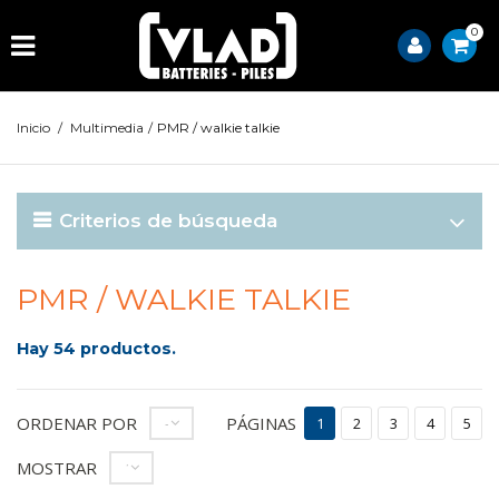
0
Inicio
/
Multimedia
/
PMR / walkie talkie
Criterios de búsqueda
PMR / WALKIE TALKIE
Hay 54 productos.
ORDENAR POR
PÁGINAS
--
1
2
3
4
5
MOSTRAR
12