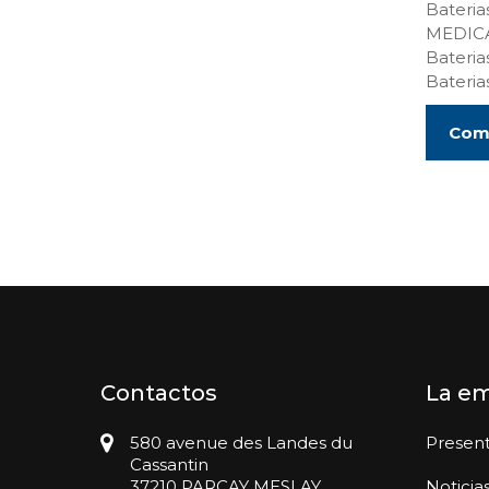
Bateri
MEDIC
Bateri
Bateri
Comp
Contactos
La e
580 avenue des Landes du
Presen
Cassantin
37210 PARCAY MESLAY
Noticia