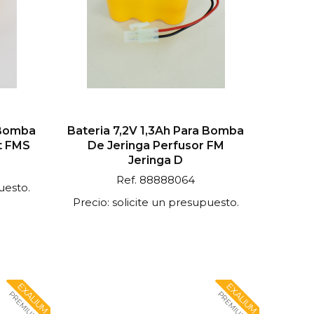
 Bomba
Bateria 7,2V 1,3Ah Para Bomba
t FMS
De Jeringa Perfusor FM
Jeringa D
Ref. 88888064
uesto.
Precio: solicite un presupuesto.
EXALIUM
EXALIUM
PREMIUM
PREMIUM