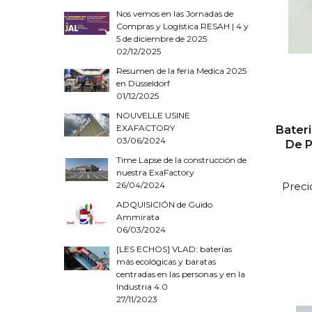
Nos vemos en las Jornadas de
Compras y Logística RESAH | 4 y
5 de diciembre de 2025
02/12/2025
Resumen de la feria Medica 2025
en Düsseldorf
01/12/2025
NOUVELLE USINE
EXAFACTORY
Bater
03/06/2024
De P
Time Lapse de la construcción de
nuestra ExaFactory
Preci
26/04/2024
ADQUISICIÓN de Guido
Ammirata
06/03/2024
[LES ECHOS] VLAD: baterías
más ecológicas y baratas
centradas en las personas y en la
Industria 4.0
27/11/2023