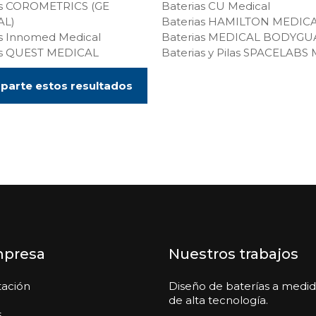
as COROMETRICS (GE
Baterias CU Medical
AL)
Baterias HAMILTON MEDIC
as Innomed Medical
Baterias MEDICAL BODYG
as QUEST MEDICAL
Baterias y Pilas SPACELABS
arte estos resultados
mpresa
Nuestros trabajos
tación
Diseño de baterías a medi
de alta tecnología.
s