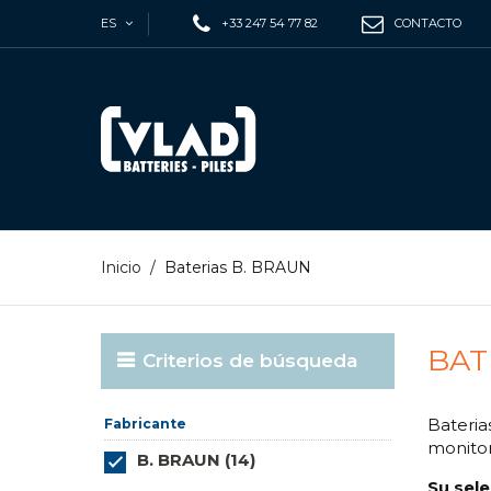
ES
+33 247 54 77 82
CONTACTO
Inicio
/
Baterias B. BRAUN
BAT
Criterios de búsqueda
Bateri
Fabricante
monitor
B. BRAUN (14)
Su sele