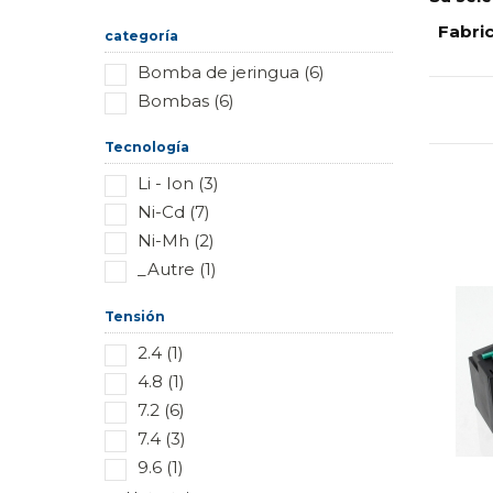
Restablecer este grupo
Fabri
categoría
Bomba de jeringua (6)
Bombas (6)
Tecnología
Li - Ion (3)
Ni-Cd (7)
Ni-Mh (2)
_Autre (1)
Tensión
2.4 (1)
4.8 (1)
7.2 (6)
7.4 (3)
9.6 (1)