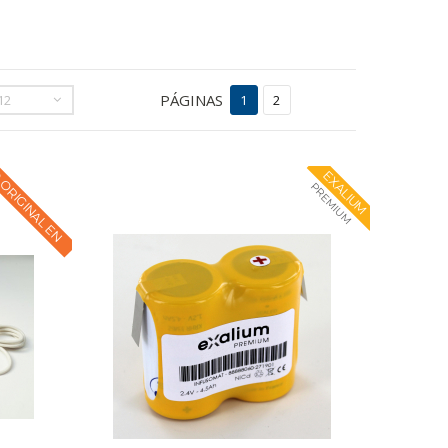
PÁGINAS
12
1
2
 ORIGINAL EN
EXALIUM
PREMIUM