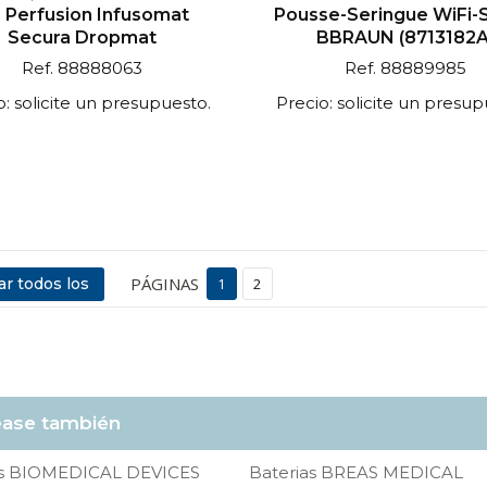
 Perfusion Infusomat
Pousse-Seringue WiFi-
Secura Dropmat
BBRAUN (8713182A
Ref. 88888063
Ref. 88889985
o: solicite un presupuesto.
Precio: solicite un presup
PÁGINAS
r todos los
1
2
ase también
as BIOMEDICAL DEVICES
Baterias BREAS MEDICAL