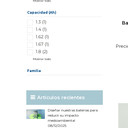
Mostrar todo
Capacidad (Ah)
1.3 (1)
Ba
1.4 (1)
1.62 (1)
1.67 (1)
Preci
1.8 (2)
Mostrar todo
Familia
Artículos recientes
Diseñar nuestras baterías para
reducir su impacto
medioambiental
08/12/2025