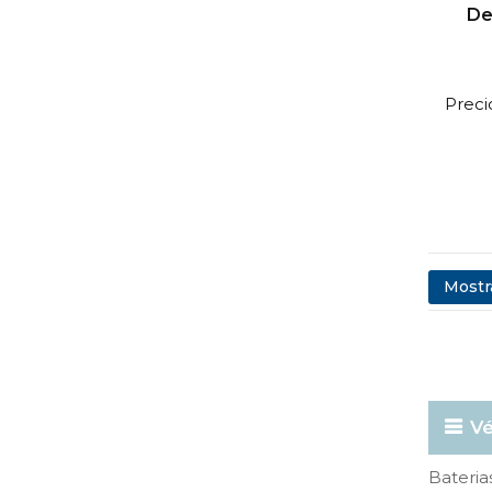
De
Preci
Mostra
Vé
Bateri