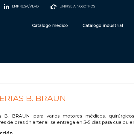
EMPRESA/VLAD
UNIRSE A NOSOTROS
Catalogo medico
Catalogo industrial
ERIAS B. BRAUN
as B. BRAUN para varios motores médicos, quirúrgicos
es de presión arterial, se entrega en 3-5 dias para cualquie
cción