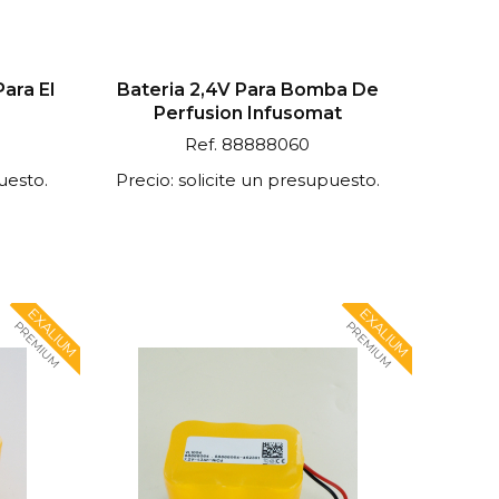
ara El
Bateria 2,4V Para Bomba De
Perfusion Infusomat
Ref. 88888060
uesto.
Precio: solicite un presupuesto.
EXALIUM
EXALIUM
PREMIUM
PREMIUM