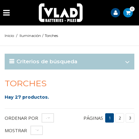
0
Inicio
/
Iluminación
/
Torches
Criterios de búsqueda
TORCHES
Hay 27 productos.
ORDENAR POR
PÁGINAS
--
1
2
3
MOSTRAR
12