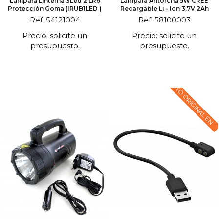
Lámpara Linterna 3Led 2 LR6
Lámpara Antorcha 5W CREE
Protección Goma (IRUB1LED )
Recargable Li - Ion 3.7V 2Ah
Ref. 54121004
Ref. 58100003
Precio: solicite un
Precio: solicite un
presupuesto.
presupuesto.
TEXTO ORIGINAL EN