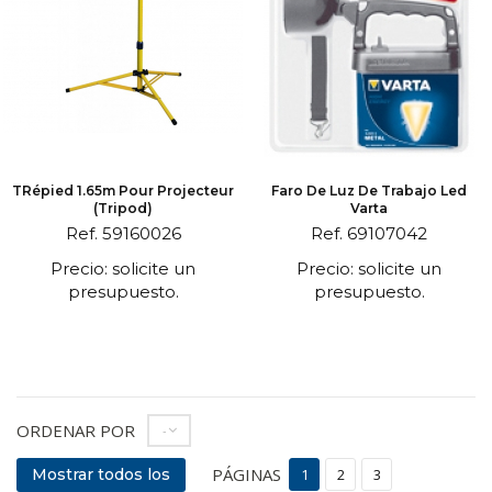
TRépied 1.65m Pour Projecteur
Faro De Luz De Trabajo Led
(Tripod)
Varta
Ref. 59160026
Ref. 69107042
Precio: solicite un
Precio: solicite un
presupuesto.
presupuesto.
ORDENAR POR
--
PÁGINAS
Mostrar todos los
1
2
3