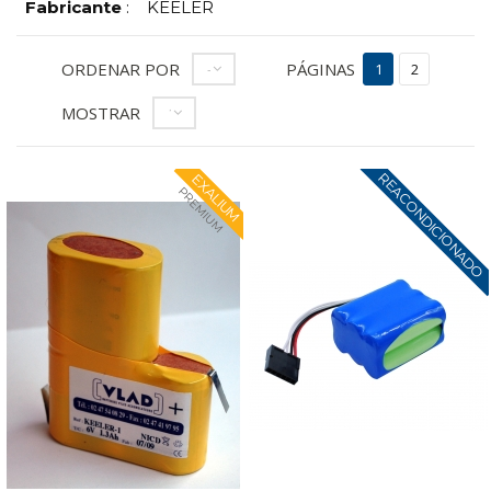
Fabricante
:
KEELER
ORDENAR POR
PÁGINAS
--
1
2
MOSTRAR
12
REACONDICIONADO
EXALIUM
PREMIUM