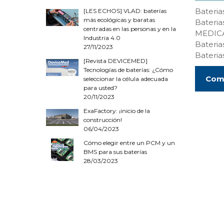
Bateri
[LES ECHOS] VLAD: baterías
más ecológicas y baratas
Bateri
centradas en las personas y en la
MEDIC
Industria 4.0
Bateri
27/11/2023
Bateri
[Revista DEVICEMED]
Tecnologías de baterías: ¿Cómo
Comp
seleccionar la célula adecuada
para usted?
20/11/2023
ExaFactory: ¡inicio de la
construcción!
06/04/2023
Cómo elegir entre un PCM y un
BMS para sus baterías
28/03/2023