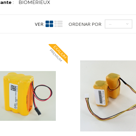
cante
:
BIOMERIEUX
VER
ORDENAR POR
--
EXALIUM
PREMIUM