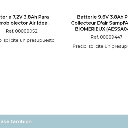
teria 7,2V 3.8Ah Para
Batterie 9.6V 3.8Ah 
robiolector Air Ideal
Collecteur D'air Sampl'A
BIOMERIEUX (AESSA0
Ref. 88888052
Ref. 88889447
o: solicite un presupuesto.
Precio: solicite un presup
ase también