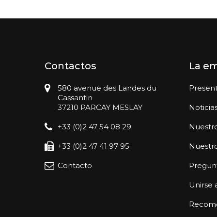
Contactos
La e
580 avenue des Landes du
Presen
Cassantin
37210 PARCAY MESLAY
Noticia
+33 (0)2 47 54 08 29
Nuestro
+33 (0)2 47 41 97 95
Nuestr
Contacto
Pregunt
Unirse 
Recomen