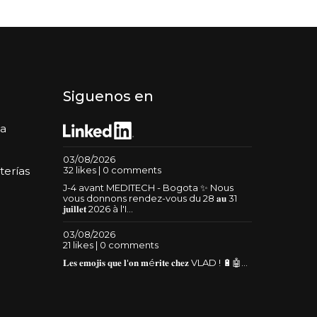
Siguenos en
da
03/08/2026
32 likes | 0 comments
terías
J-4 avant MEDITECH - Bogota ✨ Nous
vous donnons rendez-vous du 28 𝐚𝐮 31
𝐣𝐮𝐢𝐥𝐥𝐞𝐭 2026 à l'I...
03/08/2026
21 likes | 0 comments
𝐋𝐞𝐬 𝐞𝐦𝐨𝐣𝐢𝐬 𝐪𝐮𝐞 𝐥'𝐨𝐧 𝐦é𝐫𝐢𝐭𝐞 𝐜𝐡𝐞𝐳 VLAD ! 🔋🤖...