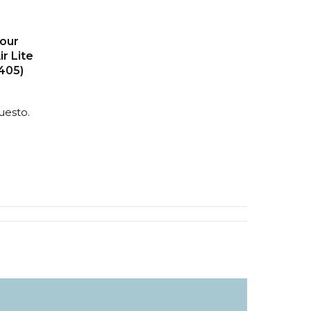
Pour
ir Lite
405)
uesto.