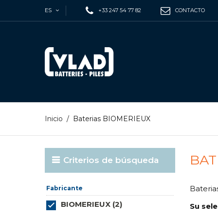
ES
+33 247 54 77 82
CONTACTO
Inicio
/
Baterias BIOMERIEUX
BAT
Criterios de búsqueda
Bateria
Fabricante
BIOMERIEUX (2)
Su sele