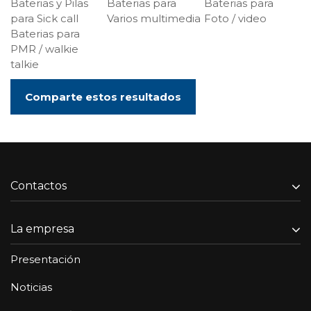
Baterias y Pilas
Baterias para
Baterias para
para Sick call
Varios multimedia
Foto / video
Baterias para
PMR / walkie
talkie
Comparte estos resultados
Contactos
La empresa
Presentación
Noticias