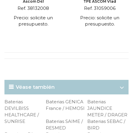
Ascom D41
TPE ASCOM Vlad
Ref. 38132008
Ref. 31059006
Precio: solicite un
Precio: solicite un
presupuesto.
presupuesto.
Véase también
Baterias
Baterias GENICA
Baterias
DEVILBISS
France / HEMOSI
JAUNDICE
HEALTHCARE /
METER / DRAGER
SUNRISE
Baterias SAIME /
Baterias SEBAC /
RESMED
BIRD