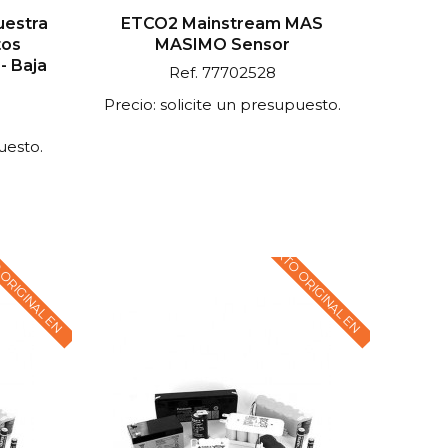
uestra
ETCO2 Mainstream MAS
tos
MASIMO Sensor
- Baja
Ref. 77702528
Precio: solicite un presupuesto.
uesto.
 ORIGINAL EN
TEXTO ORIGINAL EN