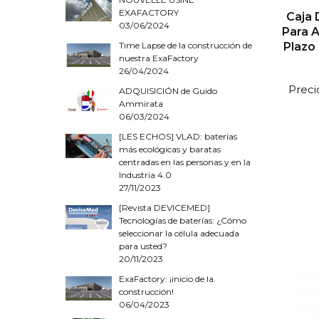
EXAFACTORY
Caja 
03/06/2024
Para A
Plazo
Time Lapse de la construcción de
nuestra ExaFactory
26/04/2024
Preci
ADQUISICIÓN de Guido
Ammirata
06/03/2024
[LES ECHOS] VLAD: baterías
más ecológicas y baratas
centradas en las personas y en la
Industria 4.0
27/11/2023
[Revista DEVICEMED]
Tecnologías de baterías: ¿Cómo
seleccionar la célula adecuada
para usted?
20/11/2023
ExaFactory: ¡inicio de la
construcción!
06/04/2023