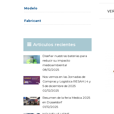
Restablecer este grupo
Modelo
VE
Fabricant
Artículos recientes
Diseñar nuestras baterías para
reducir su impacto
medioambiental
08/12/2025
Nos vemos en las Jornadas de
Compras y Logística RESAH | 4 y
5 de diciembre de 2025
02/12/2025
Resumen de la feria Medica 2025
en Düsseldorf
01/12/2025
NOUVELLE USINE