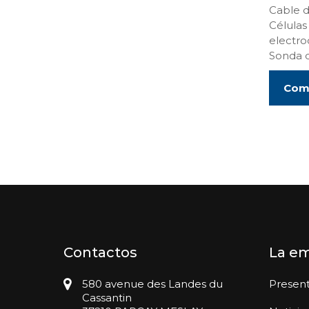
Cable d
Células
electro
Sonda 
Comp
Contactos
La e
580 avenue des Landes du
Presen
Cassantin