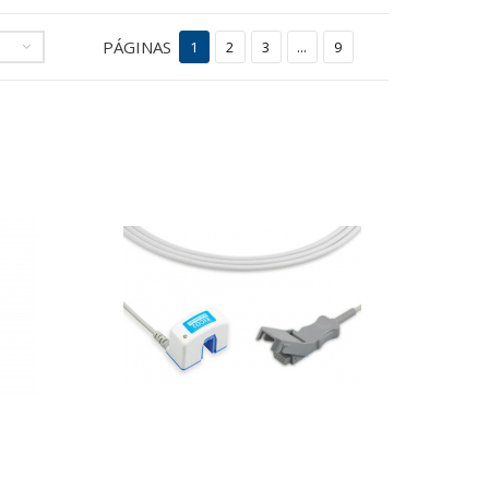
PÁGINAS
1
2
3
...
9