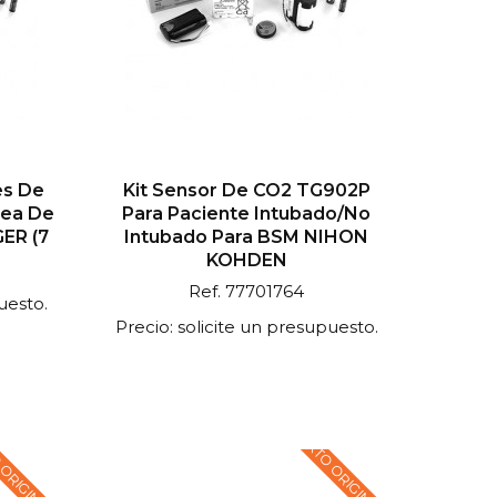
es De
Kit Sensor De CO2 TG902P
nea De
Para Paciente Intubado/no
ER (7
Intubado Para BSM NIHON
KOHDEN
Ref. 77701764
uesto.
Precio: solicite un presupuesto.
 ORIGINAL EN
TEXTO ORIGINAL EN