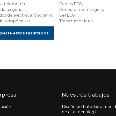
e telemetría
Cables ECG
 de oxígeno
Conector de manguito
dos de electrocardiograma
Gel ECG
de températura
Transductor fetal
arte estos resultados
mpresa
Nuestros trabajos
tación
Diseño de baterías a medi
de alta tecnología.