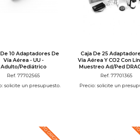
 De 10 Adaptadores De
Caja De 25 Adaptador
Vía Aérea - UU -
Vía Aérea Y CO2 Con Lí
Adulto/Pediátrico
Muestreo Ad/ped DRAG
Ref. 77702565
Ref. 77701365
o: solicite un presupuesto.
Precio: solicite un presup
TEXTO ORIGINAL EN
TEXTO