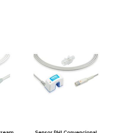
tream
Sensor PHI Convencional