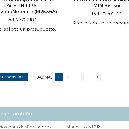
Aire PHILIPS
MIN Sensor
sson/Neonate (M2536A)
Ref. 77702529
Ref. 77702184
Precio: solicite un presup
o: solicite un presupuesto.
PÁGINAS
r todos los
1
2
3
...
9
ase también
ios para desfibriladores
Manguito NIBP