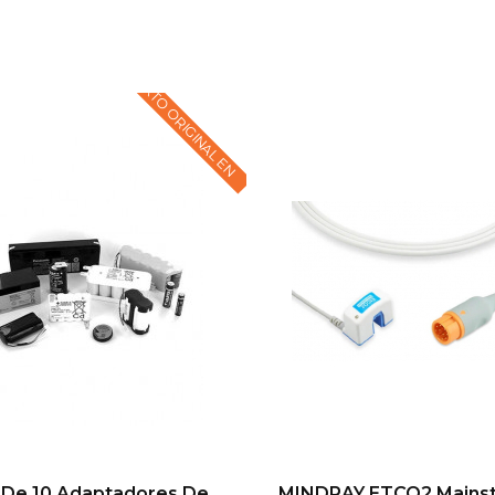
TEXTO ORIGINAL EN
 De 10 Adaptadores De
MINDRAY ETCO2 Mains