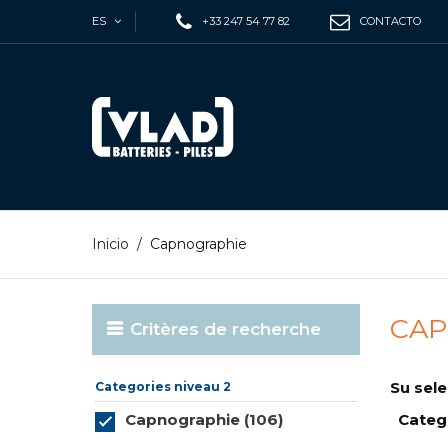
ES
+33 247 54 77 82
CONTACTO
Inicio
/
Capnographie
CAP
Critères de recherche
Su sele
Categories niveau 2
Capnographie (106)
Categ