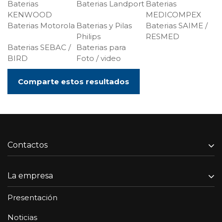
Baterias
Baterias Landport
Baterias
KENWOOD
MEDICOMPEX
Baterias Motorola
Baterias y Pilas
Baterias SAIME /
Philips
RESMED
Baterias SEBAC /
Baterias para
BIRD
Foto / video
Comparte estos resultados
Contactos
La empresa
Presentación
Noticias