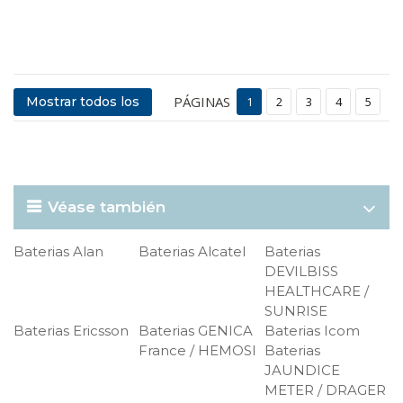
PÁGINAS
Mostrar todos los
1
2
3
4
5
Véase también
Baterias Alan
Baterias Alcatel
Baterias
DEVILBISS
HEALTHCARE /
SUNRISE
Baterias Ericsson
Baterias GENICA
Baterias Icom
France / HEMOSI
Baterias
JAUNDICE
METER / DRAGER