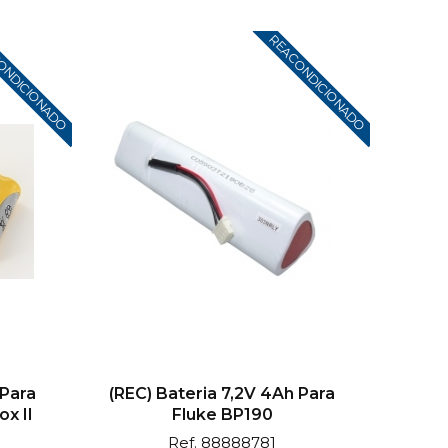
ONDICIONADO
REACONDICIONADO
 Para
(REC) Bateria 7,2V 4Ah Para
x II
Fluke BP190
Ref. 88888781