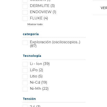
DERMLITE (3)
VE
ENDOVIEW (1)
FLUKE (4)
Mostrar todo
categoría
Exploración (osciloscopios...)
(87)
Tecnología
Li - Ion (39)
LiPo (2)
Litio (5)
Ni-Cd (19)
Ni-Mh (22)
Tensión
2.4 (3)