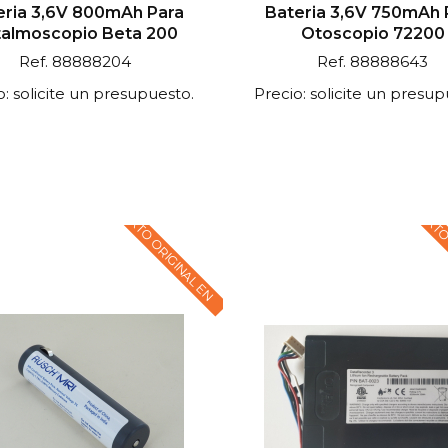
eria 3,6V 800mAh Para
Bateria 3,6V 750mAh 
talmoscopio Beta 200
Otoscopio 72200
Ref. 88888204
Ref. 88888643
o: solicite un presupuesto.
Precio: solicite un presup
TEXTO ORIGINAL EN
TEXTO