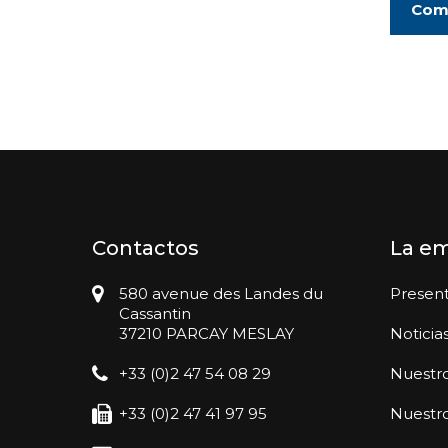
Comp
Contactos
La e
580 avenue des Landes du
Presen
Cassantin
37210 PARCAY MESLAY
Noticia
+33 (0)2 47 54 08 29
Nuestro
+33 (0)2 47 41 97 95
Nuestr