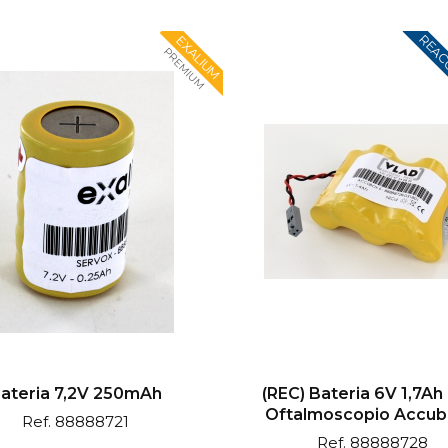
REAC
EXALIUM
PREMIUM
ateria 7,2V 250mAh
(REC) Bateria 6V 1,7Ah
Oftalmoscopio Accubo
Ref. 88888721
Ref. 88888728