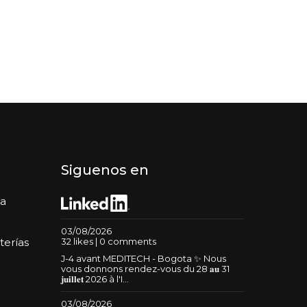
Siguenos en
da
03/08/2026
32 likes | 0 comments
terías
J-4 avant MEDITECH - Bogota ✨ Nous
vous donnons rendez-vous du 28 𝐚𝐮 31
𝐣𝐮𝐢𝐥𝐥𝐞𝐭 2026 à l'I...
03/08/2026