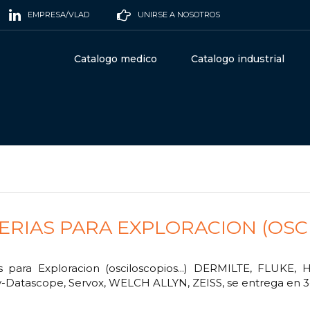
EMPRESA/VLAD
UNIRSE A NOSOTROS
Catalogo medico
Catalogo industrial
ERIAS PARA EXPLORACION (OSCI
as para Exploracion (osciloscopios...) DERMILTE, FLUKE
-Datascope, Servox, WELCH ALLYN, ZEISS, se entrega en 3-5