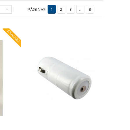
PÁGINAS
1
2
3
...
8
EXALIUM