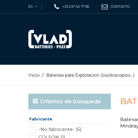
ES
+33 247 54 77 82
CONTACTO
Inicio
/
Baterias para Exploracion (osciloscopios...)
BAT
Criterios de búsqueda
Bateri
Fabricante
Mindray
-No fabricante- (5)
COLSON (1)