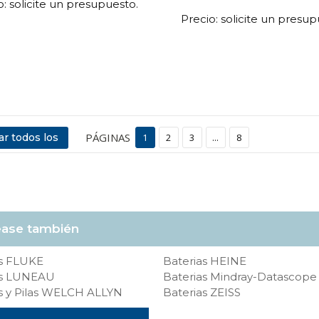
o: solicite un presupuesto.
Precio: solicite un presup
PÁGINAS
r todos los
1
2
3
...
8
ase también
as FLUKE
Baterias HEINE
as LUNEAU
Baterias Mindray-Datascope
s y Pilas WELCH ALLYN
Baterias ZEISS