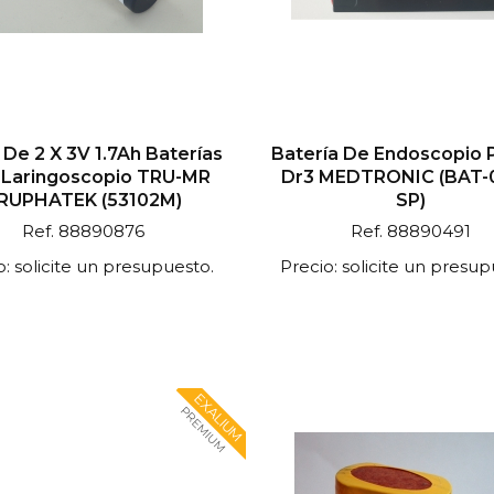
De 2 X 3V 1.7Ah Baterías
Batería De Endoscopio P
 Laringoscopio TRU-MR
Dr3 MEDTRONIC (BAT-
RUPHATEK (53102M)
SP)
Ref. 88890876
Ref. 88890491
o: solicite un presupuesto.
Precio: solicite un presup
EXALIUM
PREMIUM