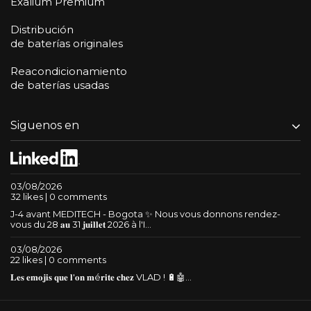
Exalium Premium
Distribución
de baterías originales
Reacondicionamiento
de baterías usadas
Siguenos en
03/08/2026
32 likes | 0 comments
J-4 avant MEDITECH - Bogota ✨ Nous vous donnons rendez-
vous du 28 𝐚𝐮 31 𝐣𝐮𝐢𝐥𝐥𝐞𝐭 2026 à l'I...
03/08/2026
22 likes | 0 comments
𝐋𝐞𝐬 𝐞𝐦𝐨𝐣𝐢𝐬 𝐪𝐮𝐞 𝐥'𝐨𝐧 𝐦é𝐫𝐢𝐭𝐞 𝐜𝐡𝐞𝐳 VLAD ! 🔋🤖...