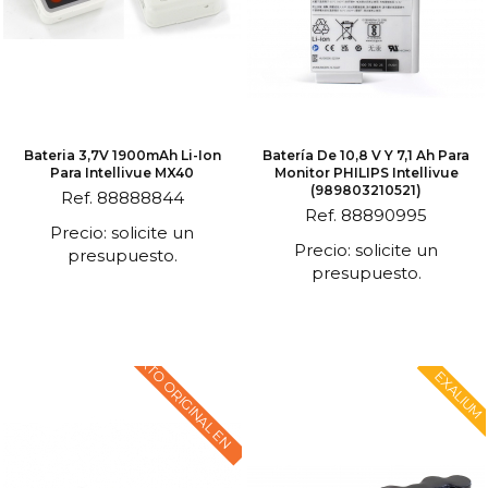
Bateria 3,7V 1900mAh Li-Ion
Batería De 10,8 V Y 7,1 Ah Para
Para Intellivue MX40
Monitor PHILIPS Intellivue
(989803210521)
Ref. 88888844
Ref. 88890995
Precio: solicite un
Precio: solicite un
presupuesto.
presupuesto.
TEXTO ORIGINAL EN
EXALIUM