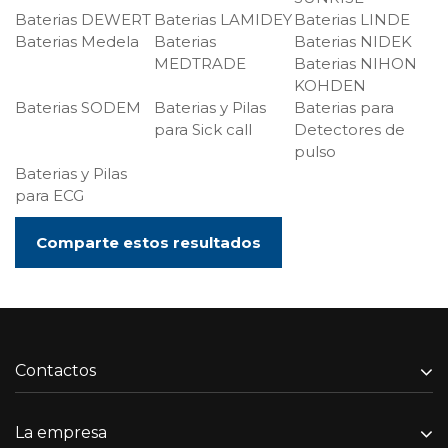
Baterias DEWERT
Baterias LAMIDEY
Baterias LINDE
Baterias Medela
Baterias
Baterias NIDEK
MEDTRADE
Baterias NIHON
KOHDEN
Baterias SODEM
Baterias y Pilas
Baterias para
para Sick call
Detectores de
pulso
Baterias y Pilas
para ECG
Comparte estos resultados
Contactos
La empresa