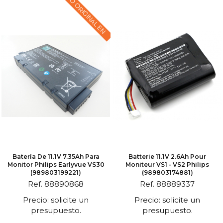
TEXTO ORIGINAL EN
Batería De 11.1V 7.35Ah Para
Batterie 11.1V 2.6Ah Pour
Monitor Philips Earlyvue VS30
Moniteur VS1 - VS2 Philips
(989803199221)
(989803174881)
Ref. 88890868
Ref. 88889337
Precio: solicite un
Precio: solicite un
presupuesto.
presupuesto.