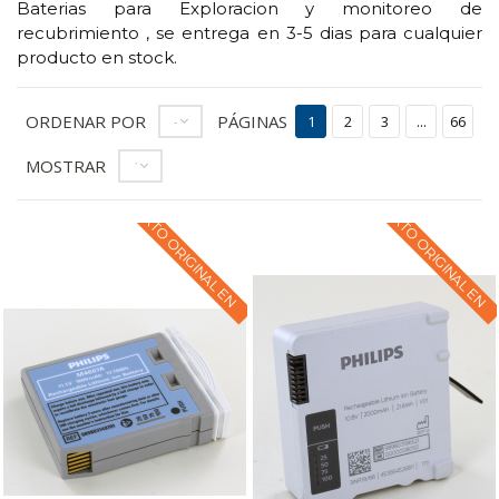
Baterias para Exploracion y monitoreo de
recubrimiento , se entrega en 3-5 dias para cualquier
producto en stock.
ORDENAR POR
PÁGINAS
--
1
2
3
...
66
MOSTRAR
12
TEXTO ORIGINAL EN
TEXTO ORIGINAL EN