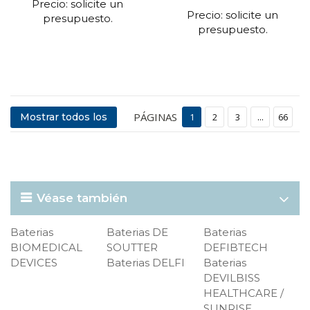
Precio: solicite un
Precio: solicite un
presupuesto.
presupuesto.
PÁGINAS
Mostrar todos los
1
2
3
...
66
Véase también
Baterias
Baterias DE
Baterias
BIOMEDICAL
SOUTTER
DEFIBTECH
DEVICES
Baterias DELFI
Baterias
DEVILBISS
HEALTHCARE /
SUNRISE