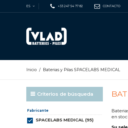
ES
+33 247 54 77 82
CONTACTO
Inicio
/
Baterias y Pilas SPACELABS MEDICAL
BAT
Criterios de búsqueda
Bateria
Fabricante
en stoc
SPACELABS MEDICAL (95)
Su sele