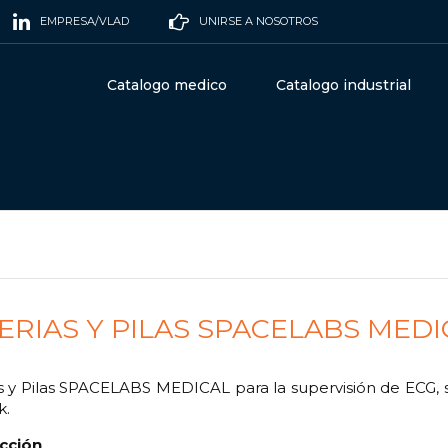
EMPRESA/VLAD
UNIRSE A NOSOTROS
Catalogo medico
Catalogo industrial
ERIAS Y PILAS SPACELABS MEDI
s y Pilas SPACELABS MEDICAL para la supervisión de ECG, s
k.
cción