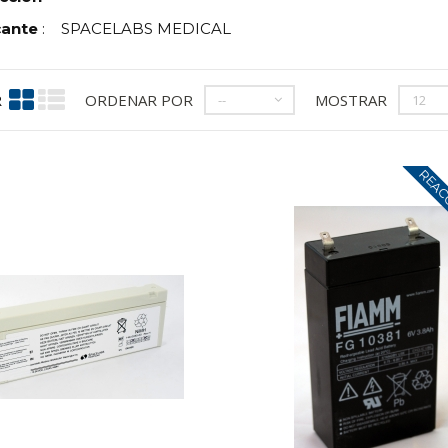
cante
:
SPACELABS MEDICAL
R
ORDENAR POR
MOSTRAR
--
12
REAC