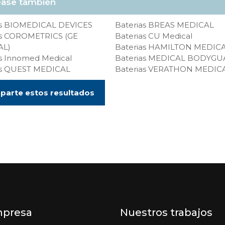
ase también
as BIOMEDICAL DEVICES
Baterias BREAS MEDICAL
as COROMETRICS (GE
Baterias CU Medical
AL)
Baterias HAMILTON MEDIC
as Innomed Medical
Baterias MEDICAL BODYG
as QUEST MEDICAL
Baterias VERATHON MEDIC
arte estos resultados
mpresa
Nuestros trabajos