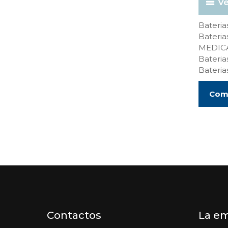
Vé
Bateri
Bateri
MEDIC
Bateri
Bateri
Comp
Contactos
La e