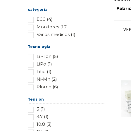
Restablecer este grupo
Fabri
categoría
ECG (4)
Monitores (10)
VE
Varios médicos (1)
Tecnología
Li - Ion (5)
LiPo (1)
Litio (1)
Ni-Mh (2)
Plomo (6)
Tensión
3 (1)
3.7 (1)
10.8 (3)