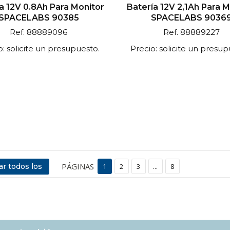
a 12V 0.8Ah Para Monitor
Batería 12V 2,1Ah Para 
SPACELABS 90385
SPACELABS 9036
Ref. 88889096
Ref. 88889227
o: solicite un presupuesto.
Precio: solicite un presup
PÁGINAS
r todos los
1
2
3
...
8