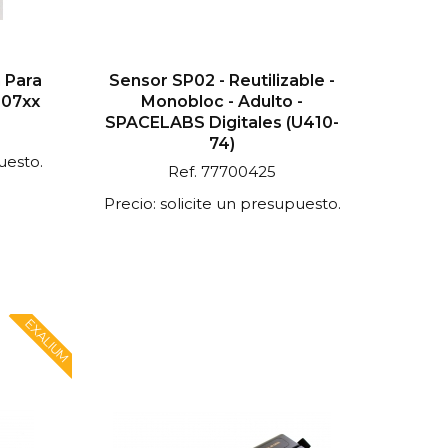
 Para
Sensor SP02 - Reutilizable -
907xx
Monobloc - Adulto -
SPACELABS Digitales (U410-
74)
uesto.
Ref. 77700425
Precio: solicite un presupuesto.
EXALIUM