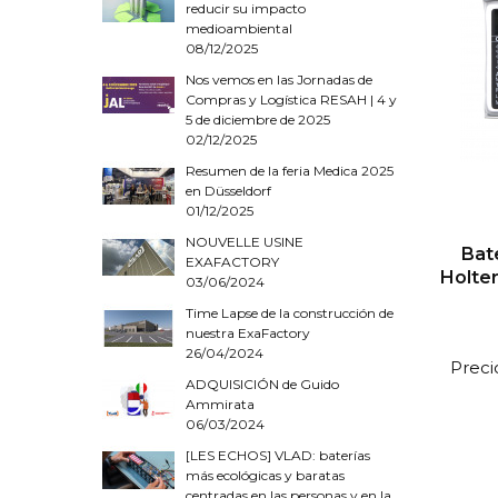
reducir su impacto
medioambiental
08/12/2025
Nos vemos en las Jornadas de
Compras y Logística RESAH | 4 y
5 de diciembre de 2025
02/12/2025
Resumen de la feria Medica 2025
en Düsseldorf
01/12/2025
NOUVELLE USINE
Bat
EXAFACTORY
Holte
03/06/2024
Time Lapse de la construcción de
nuestra ExaFactory
26/04/2024
Preci
ADQUISICIÓN de Guido
Ammirata
06/03/2024
[LES ECHOS] VLAD: baterías
más ecológicas y baratas
centradas en las personas y en la