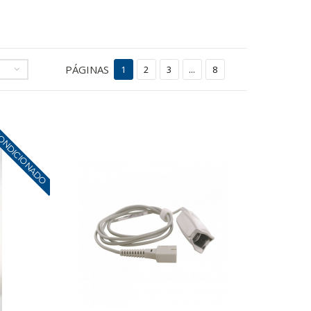
PÁGINAS
1
2
3
...
8
ONDICIONADO