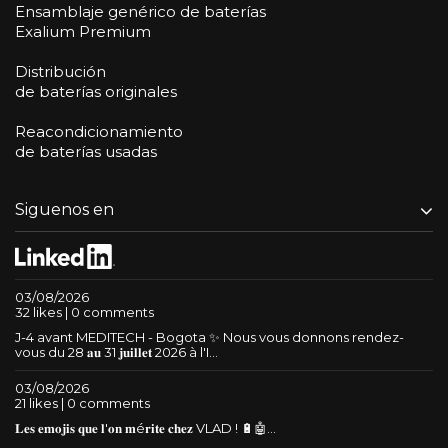
Ensamblaje genérico de baterías
Exalium Premium
Distribución
de baterías originales
Reacondicionamiento
de baterías usadas
Siguenos en
03/08/2026
32 likes | 0 comments
J-4 avant MEDITECH - Bogota ✨ Nous vous donnons rendez-
vous du 28 𝐚𝐮 31 𝐣𝐮𝐢𝐥𝐥𝐞𝐭 2026 à l'I...
03/08/2026
21 likes | 0 comments
𝐋𝐞𝐬 𝐞𝐦𝐨𝐣𝐢𝐬 𝐪𝐮𝐞 𝐥'𝐨𝐧 𝐦é𝐫𝐢𝐭𝐞 𝐜𝐡𝐞𝐳 VLAD ! 🔋🤖...