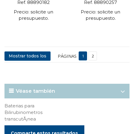
Ref. 88890182
Ref. 88890257
Precio: solicite un
Precio: solicite un
presupuesto.
presupuesto.
PÁGINAS
Mostrar todos los
1
2
Véase también
Baterias para
Bilirubinometros
transcutÃ¡nea
Comparte estos resultados