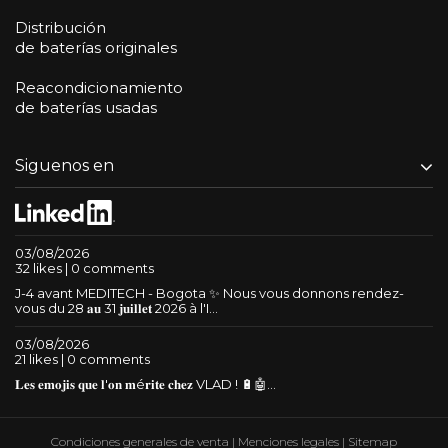
Distribución
de baterías originales
Reacondicionamiento
de baterías usadas
Siguenos en
03/08/2026
32 likes | 0 comments
J-4 avant MEDITECH - Bogota ✨ Nous vous donnons rendez-
vous du 28 𝐚𝐮 31 𝐣𝐮𝐢𝐥𝐥𝐞𝐭 2026 à l'I...
03/08/2026
21 likes | 0 comments
𝐋𝐞𝐬 𝐞𝐦𝐨𝐣𝐢𝐬 𝐪𝐮𝐞 𝐥'𝐨𝐧 𝐦é𝐫𝐢𝐭𝐞 𝐜𝐡𝐞𝐳 VLAD ! 🔋🤖...
Condiciones generales de venta
|
Menciones legales
|
Sitemap