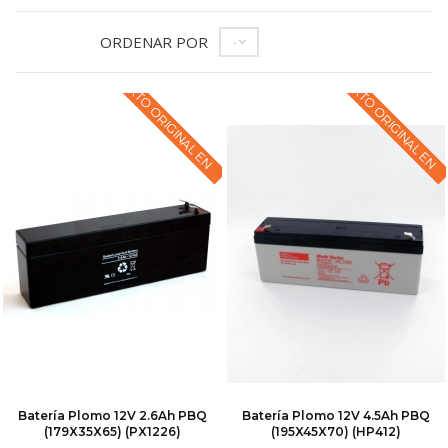
ORDENAR POR
--
TEXTO ORIGINAL EN
TEXTO ORIGINAL EN
Batería Plomo 12V 2.6Ah PBQ
Batería Plomo 12V 4.5Ah PBQ
(179X35X65) (PX1226)
(195X45X70) (HP412)