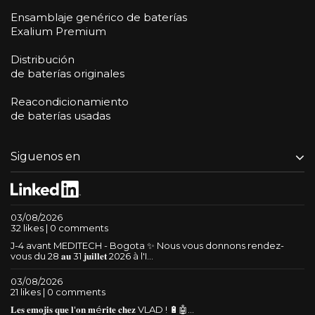
Ensamblaje genérico de baterías
Exalium Premium
Distribución
de baterías originales
Reacondicionamiento
de baterías usadas
Siguenos en
03/08/2026
32 likes | 0 comments
J-4 avant MEDITECH - Bogota ✨ Nous vous donnons rendez-
vous du 28 𝐚𝐮 31 𝐣𝐮𝐢𝐥𝐥𝐞𝐭 2026 à l'I...
03/08/2026
21 likes | 0 comments
𝐋𝐞𝐬 𝐞𝐦𝐨𝐣𝐢𝐬 𝐪𝐮𝐞 𝐥'𝐨𝐧 𝐦é𝐫𝐢𝐭𝐞 𝐜𝐡𝐞𝐳 VLAD ! 🔋🤖...