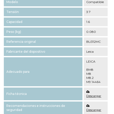
Modelo
Compatible
Tensión
3.7
Capacidad
1.6
Peso (kg)
0.080
Referencia original
BLI312MC
Fabricante del dispositivo
Leica
LEICA
BM8
Adecuado para
M8
M8.2
M9 14464
Ficha técnica
Descargar
Recomendaciones e instrucciones de
seguridad
Descargar