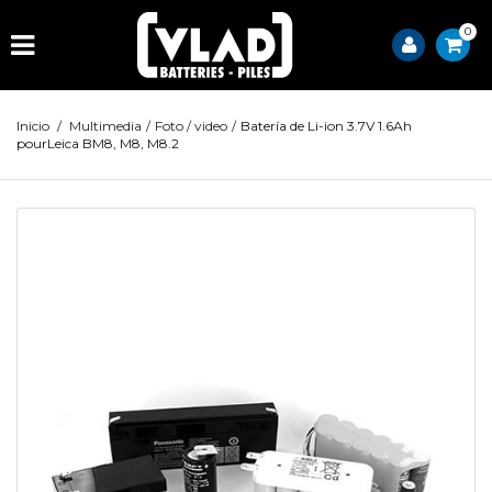
0
Inicio
/
Multimedia
/
Foto / video
/
Batería de Li-ion 3.7V 1.6Ah
pourLeica BM8, M8, M8.2