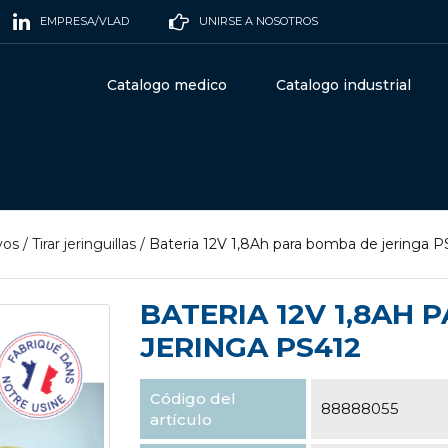
EMPRESA/VLAD
UNIRSE A NOSOTROS
Catalogo medico
Catalogo industrial
vos
/
Tirar jeringuillas
/
Bateria 12V 1,8Ah para bomba de jeringa P
BATERIA 12V 1,8AH
JERINGA PS412
Código del
88888055
artículo