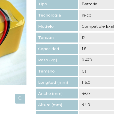
Tipo
Batteria
Tecnología
ni-cd
Modelo
Compatible
Exa
Tensión
12
Capacidad
1.8
Peso (kg)
0.470
Tamaño
Cs
Longitud (mm)
115.0
Ancho (mm)
46.0
Altura (mm)
44.0