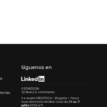
Siguenos en
da
03/08/2026
32 likes | 0 comments
terías
J-4 avant MEDITECH - Bogota ✨ Nous
vous donnons rendez-vous du 28 𝐚𝐮 31
𝐣𝐮𝐢𝐥𝐥𝐞𝐭 2026 à l'I...