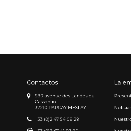
Contactos
La e
580 avenue des Landes du
Presen
Cassantin
37210 PARCAY MESLAY
Noticia
+33 (0)2 47 54 08 29
Nuestro
+33 (0)2 47 41 97 95
Nuestr