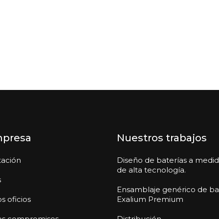
mpresa
Nuestros trabajos
tación
Diseño de baterías a medi
de alta tecnología.
s
Ensamblaje genérico de ba
s oficios
Exalium Premium
os compromisos
Distribución