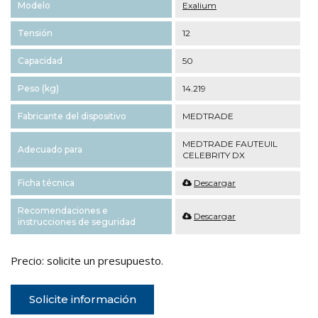
Modelo
Exalium
Tensión
12
Capacidad
50
Peso (kg)
14.219
Fabricante del dispositivo
MEDTRADE
MEDTRADE FAUTEUIL
Adecuado para
CELEBRITY DX
Ficha técnica
Descargar
Recomendaciones e
Descargar
instrucciones de seguridad
Precio: solicite un presupuesto.
Solicite información