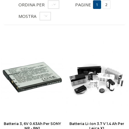
ORDINA PER
PAGINE
--
1
2
MOSTRA
12
Batteria 3, 6V 0.63Ah Per SONY
Batteria Li-Ion 3.7 V 1.4 Ah Per
NP - BN1
Leica X1