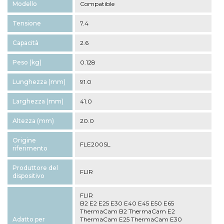
Modello
Compatible
Tensione
7.4
Capacità
2.6
Peso (kg)
0.128
Lunghezza (mm)
91.0
Larghezza (mm)
41.0
Altezza (mm)
20.0
Origine
FLE200SL
riferimento
Produttore del
FLIR
dispositivo
FLIR
B2 E2 E25 E30 E40 E45 E50 E65
ThermaCam B2 ThermaCam E2
Adatto per
ThermaCam E25 ThermaCam E30