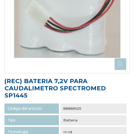
(REC) BATERIA 7,2V PARA
CAUDALIMETRO SPECTROMED
SP1445
Código del artículo
88888525
Tipo
Batteria
Tecnología
ni-cd