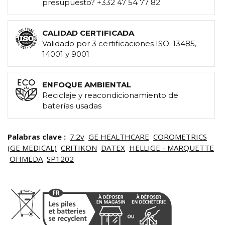
presupuesto? +332 47 54 77 82
CALIDAD CERTIFICADA
Validado por 3 certificaciones ISO: 13485,
14001 y 9001
ENFOQUE AMBIENTAL
Reciclaje y reacondicionamiento de
baterías usadas
Palabras clave :
7.2v
GE HEALTHCARE
COROMETRICS
(GE MEDICAL)
CRITIKON
DATEX
HELLIGE - MARQUETTE
OHMEDA
SP1202