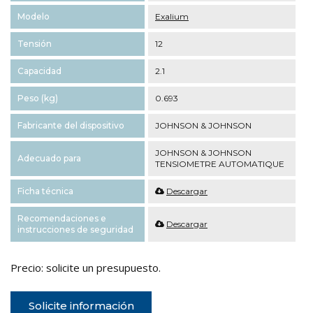
Modelo
Exalium
Tensión
12
Capacidad
2.1
Peso (kg)
0.693
Fabricante del dispositivo
JOHNSON & JOHNSON
JOHNSON & JOHNSON
Adecuado para
TENSIOMETRE AUTOMATIQUE
Ficha técnica
Descargar
Recomendaciones e
Descargar
instrucciones de seguridad
Precio: solicite un presupuesto.
Solicite información