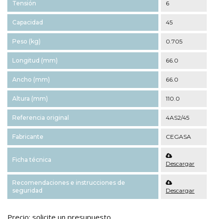
Tensión
6
Capacidad
45
Peso (kg)
0.705
Longitud (mm)
66.0
Ancho (mm)
66.0
Altura (mm)
110.0
Referencia original
4AS2/45
Fabricante
CEGASA
Ficha técnica
Descargar
Recomendaciones e instrucciones de
seguridad
Descargar
Precio: solicite un presupuesto.