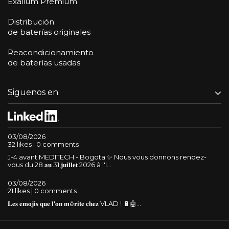
Exalium Premium
Distribución
de baterías originales
Reacondicionamiento
de baterías usadas
Siguenos en
03/08/2026
32 likes | 0 comments
J-4 avant MEDITECH - Bogota ✨ Nous vous donnons rendez-
vous du 28 𝐚𝐮 31 𝐣𝐮𝐢𝐥𝐥𝐞𝐭 2026 à l'I...
03/08/2026
21 likes | 0 comments
𝐋𝐞𝐬 𝐞𝐦𝐨𝐣𝐢𝐬 𝐪𝐮𝐞 𝐥'𝐨𝐧 𝐦é𝐫𝐢𝐭𝐞 𝐜𝐡𝐞𝐳 VLAD ! 🔋🤖...