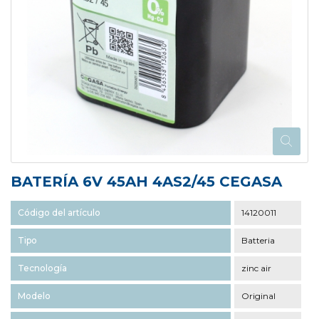
BATERÍA 6V 45AH 4AS2/45 CEGASA
Código del artículo
14120011
Tipo
Batteria
Tecnología
zinc air
Modelo
Original