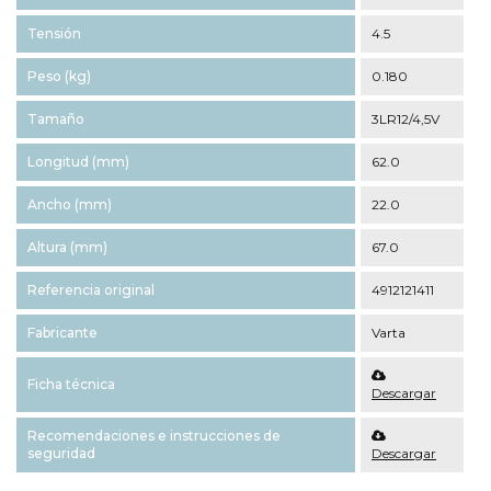
Tensión
4.5
Peso (kg)
0.180
Tamaño
3LR12/4,5V
Longitud (mm)
62.0
Ancho (mm)
22.0
Altura (mm)
67.0
Referencia original
4912121411
Fabricante
Varta
Ficha técnica
Descargar
Recomendaciones e instrucciones de
seguridad
Descargar