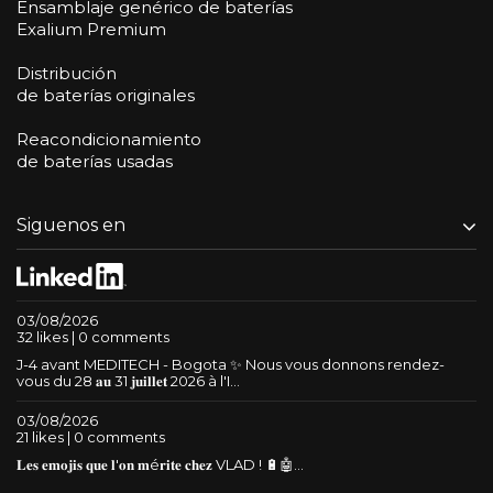
Ensamblaje genérico de baterías
Exalium Premium
Distribución
de baterías originales
Reacondicionamiento
de baterías usadas
Siguenos en
03/08/2026
32 likes | 0 comments
J-4 avant MEDITECH - Bogota ✨ Nous vous donnons rendez-
vous du 28 𝐚𝐮 31 𝐣𝐮𝐢𝐥𝐥𝐞𝐭 2026 à l'I...
03/08/2026
21 likes | 0 comments
𝐋𝐞𝐬 𝐞𝐦𝐨𝐣𝐢𝐬 𝐪𝐮𝐞 𝐥'𝐨𝐧 𝐦é𝐫𝐢𝐭𝐞 𝐜𝐡𝐞𝐳 VLAD ! 🔋🤖...