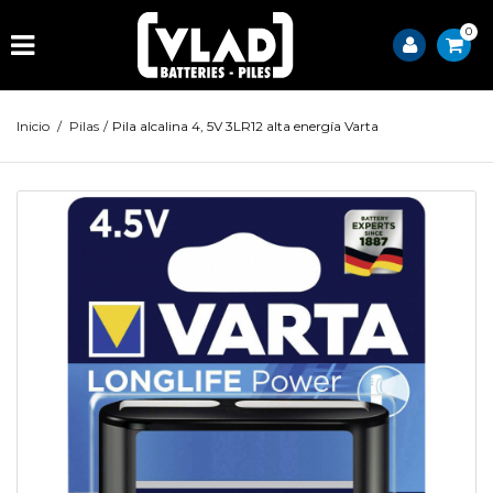
0
Inicio
/
Pilas
/
Pila alcalina 4, 5V 3LR12 alta energía Varta