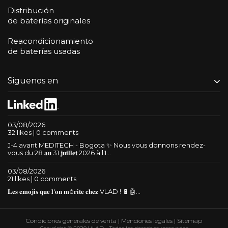
Distribución
de baterías originales
Reacondicionamiento
de baterías usadas
Siguenos en
03/08/2026
32 likes | 0 comments
J-4 avant MEDITECH - Bogota ✨ Nous vous donnons rendez-
vous du 28 𝐚𝐮 31 𝐣𝐮𝐢𝐥𝐥𝐞𝐭 2026 à l'I...
03/08/2026
21 likes | 0 comments
𝐋𝐞𝐬 𝐞𝐦𝐨𝐣𝐢𝐬 𝐪𝐮𝐞 𝐥'𝐨𝐧 𝐦é𝐫𝐢𝐭𝐞 𝐜𝐡𝐞𝐳 VLAD ! 🔋🤖...
Condiciones generales de venta
|
Menciones legales
|
Sitemap