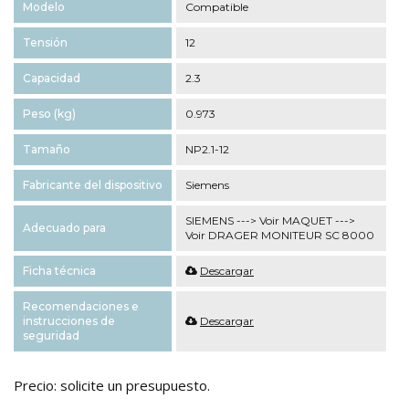
Modelo
Compatible
Tensión
12
Capacidad
2.3
Peso (kg)
0.973
Tamaño
NP2.1-12
Fabricante del dispositivo
Siemens
SIEMENS ---> Voir MAQUET --->
Adecuado para
Voir DRAGER MONITEUR SC 8000
Ficha técnica
Descargar
Recomendaciones e
instrucciones de
Descargar
seguridad
Precio: solicite un presupuesto.