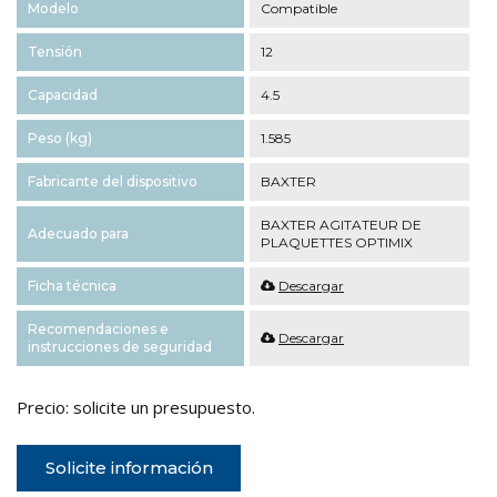
Modelo
Compatible
Tensión
12
Capacidad
4.5
Peso (kg)
1.585
Fabricante del dispositivo
BAXTER
BAXTER AGITATEUR DE
Adecuado para
PLAQUETTES OPTIMIX
Ficha técnica
Descargar
Recomendaciones e
Descargar
instrucciones de seguridad
Precio: solicite un presupuesto.
Solicite información