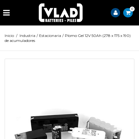
0
Inicio
/
Industria
/
Estacionaria
/
Plomo Gel 12V 50Ah (278 x 175 x 190)
de acumuladores