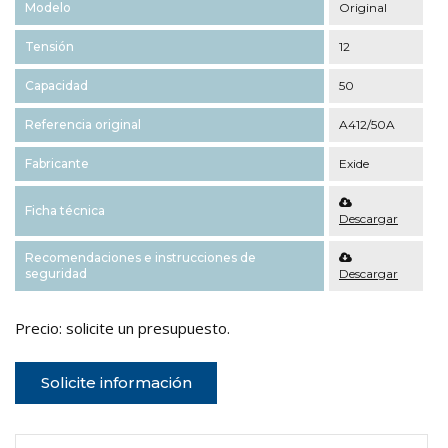
Modelo
Original
Tensión
12
Capacidad
50
Referencia original
A412/50A
Fabricante
Exide
Ficha técnica
Descargar
Recomendaciones e instrucciones de
seguridad
Descargar
Precio: solicite un presupuesto.
Solicite información