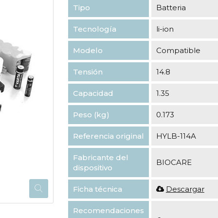
Tipo
Batteria
Tecnología
li-ion
Modelo
Compatible
Tensión
14.8
Capacidad
1.35
Peso (kg)
0.173
Referencia original
HYLB-114A
Fabricante del
BIOCARE
dispositivo
Ficha técnica
Descargar
Recomendaciones