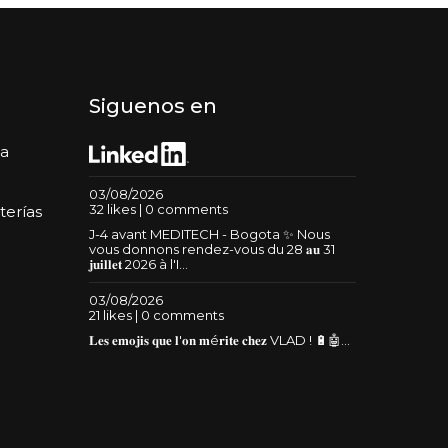
Siguenos en
da
03/08/2026
32 likes | 0 comments
terías
J-4 avant MEDITECH - Bogota ✨ Nous
vous donnons rendez-vous du 28 𝐚𝐮 31
𝐣𝐮𝐢𝐥𝐥𝐞𝐭 2026 à l'I...
03/08/2026
21 likes | 0 comments
𝐋𝐞𝐬 𝐞𝐦𝐨𝐣𝐢𝐬 𝐪𝐮𝐞 𝐥'𝐨𝐧 𝐦é𝐫𝐢𝐭𝐞 𝐜𝐡𝐞𝐳 VLAD ! 🔋🤖...