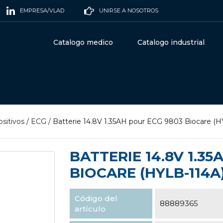
EMPRESA/VLAD
UNIRSE A NOSOTROS
Catalogo medico
Catalogo industrial
sitivos
/
ECG
/
Batterie 14.8V 1.35AH pour ECG 9803 Biocare (H
BATTERIE 14.8V 1.3
BIOCARE (HYLB-114A
Código del
88889365
artículo