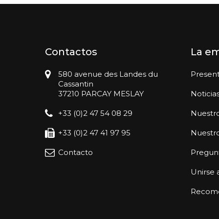
Contactos
La e
580 avenue des Landes du
Presen
Cassantin
37210 PARCAY MESLAY
Noticia
+33 (0)2 47 54 08 29
Nuestro
+33 (0)2 47 41 97 95
Nuestr
Contacto
Pregunt
Unirse 
Recomen