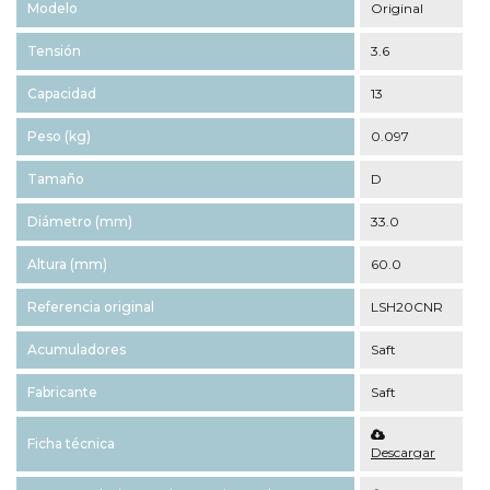
Modelo
Original
Tensión
3.6
Capacidad
13
Peso (kg)
0.097
Tamaño
D
Diámetro (mm)
33.0
Altura (mm)
60.0
Referencia original
LSH20CNR
Acumuladores
Saft
Fabricante
Saft
Ficha técnica
Descargar