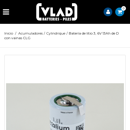
0
Inicio
/
Acumuladores
/
Cylindrique
/
Batería de litio 3, 6V 13Ah de D
con vainas CLG