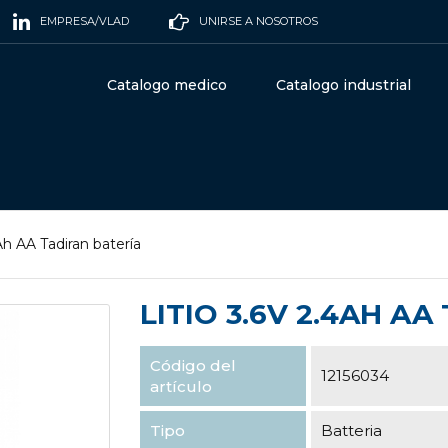
EMPRESA/VLAD
UNIRSE A NOSOTROS
Catalogo medico
Catalogo industrial
Ah AA Tadiran batería
LITIO 3.6V 2.4AH A
Código del
12156034
artículo
Tipo
Batteria