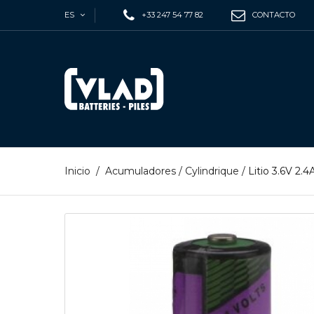
ES
+33 247 54 77 82
CONTACTO
Inicio
/
Acumuladores
/
Cylindrique
/
Litio 3.6V 2.4