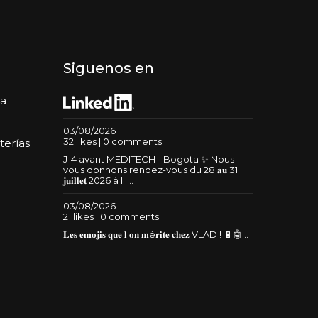
Siguenos en
da
03/08/2026
32 likes | 0 comments
terías
J-4 avant MEDITECH - Bogota ✨ Nous
vous donnons rendez-vous du 28 𝐚𝐮 31
𝐣𝐮𝐢𝐥𝐥𝐞𝐭 2026 à l'I...
03/08/2026
21 likes | 0 comments
𝐋𝐞𝐬 𝐞𝐦𝐨𝐣𝐢𝐬 𝐪𝐮𝐞 𝐥'𝐨𝐧 𝐦é𝐫𝐢𝐭𝐞 𝐜𝐡𝐞𝐳 VLAD ! 🔋🤖...