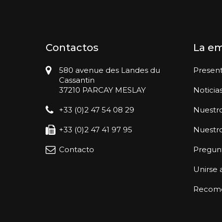
Contactos
La e
580 avenue des Landes du
Presen
Cassantin
37210 PARCAY MESLAY
Noticia
+33 (0)2 47 54 08 29
Nuestro
+33 (0)2 47 41 97 95
Nuestr
Contacto
Pregunt
Unirse 
Recomen