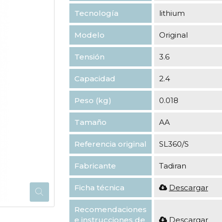
Tecnología
lithium
Modelo
Original
Tensión
3.6
Capacidad
2.4
Peso (kg)
0.018
Tamaño
AA
Referencia original
SL360/S
Fabricante
Tadiran
Ficha técnica
Descargar
Recomendaciones
e instrucciones de
Descargar