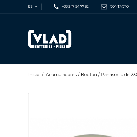
ES
+33 247 54 77 82
CONTACTO
Inicio
/
Acumuladores
/
Bouton
/
Panasonic de 23