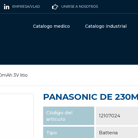
EMPRESA/VLAD
UNIRSE A NOSOTROS
Catalogo medico
Catalogo industrial
0mAh 3V litio
PANASONIC DE 230M
Código del
12107024
artículo
Tipo
Batteria