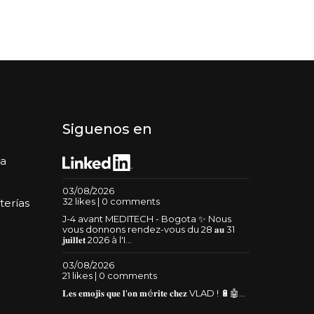
Siguenos en
da
03/08/2026
32 likes | 0 comments
terías
J-4 avant MEDITECH - Bogota ✨ Nous
vous donnons rendez-vous du 28 𝐚𝐮 31
𝐣𝐮𝐢𝐥𝐥𝐞𝐭 2026 à l'I...
03/08/2026
21 likes | 0 comments
𝐋𝐞𝐬 𝐞𝐦𝐨𝐣𝐢𝐬 𝐪𝐮𝐞 𝐥'𝐨𝐧 𝐦é𝐫𝐢𝐭𝐞 𝐜𝐡𝐞𝐳 VLAD ! 🔋🤖...